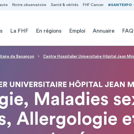
aute
Notre observatoire
Santé & vérités
FHF Cancer
#SANTEXPO
s
La FHF
En régions
Emploi
Annuaire
FAQ
sitaire de Besançon
Centre Hospitalier Universitaire Hôpital Jean Mi
ER UNIVERSITAIRE HÔPITAL JEAN 
gie, Maladies se
s, Allergologie e