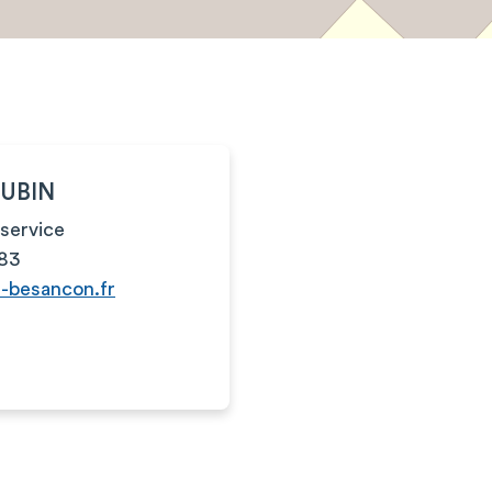
AUBIN
service
 83
-besancon.fr