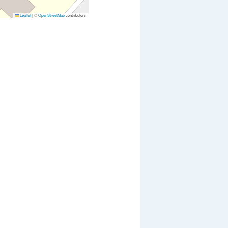
Leaflet
|
©
OpenStreetMap
contributors