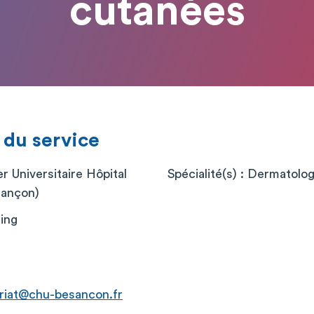
cutanées
 du service
r Universitaire Hôpital
Spécialité(s) : Dermatolo
sançon)
ing
riat@chu-besancon.fr