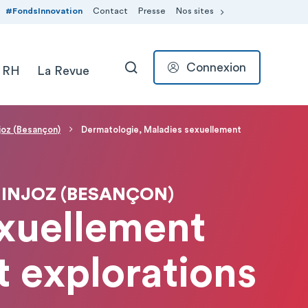
#FondsInnovation
Contact
Presse
Nos sites
Connexion
 RH
La Revue
RECHERCHER
njoz (Besançon)
Dermatologie, Maladies sexuellement
MINJOZ (BESANÇON)
xuellement
t explorations