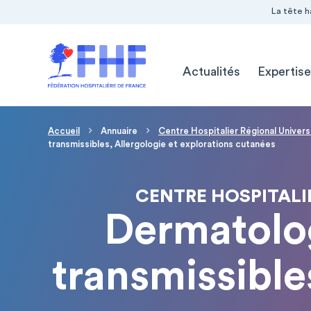
Navigation Pré-entête
Panneau de gestion des cookies
La tête h
Navigation principale
Actualités
Expertise
Fil d'Ariane
Accueil
Annuaire
Centre Hospitalier Régional Univer
transmissibles, Allergologie et explorations cutanées
CENTRE HOSPITALI
Dermatolo
transmissible