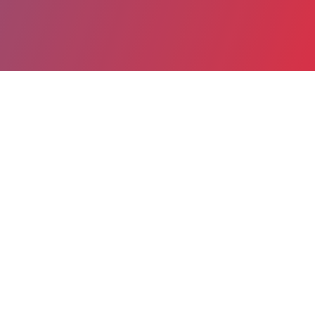
Partager
Imprimer
Informations du service
EHPAD PARROT (PERIGUEUX)
83 Avenue Georges Pompidou
24019 PERIGUEUX CEDEX
05 53 45 27 44
05 53 45 29 83
secretariat.ehpad@ch-perigueux.fr