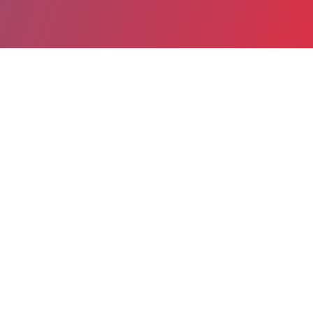
Partager
Imprimer
Informations du service
Centre Hospitalier Pierre Le Damany
(Lannion)
Centre Hospitalier Lannion-Trestel
BP 70348
22303 Lannion Cedex
02 96 05 70 90
02 96 05 72 10