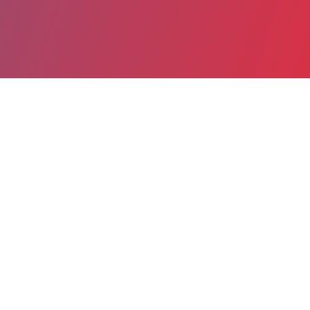
Partager
Imprimer
Informations du service
Centre Hospitalier Pierre Le Damany
(Lannion)
Centre Hospitalier Lannion-Trestel
BP 70348
22303 Lannion Cedex
02 96 05 71 00