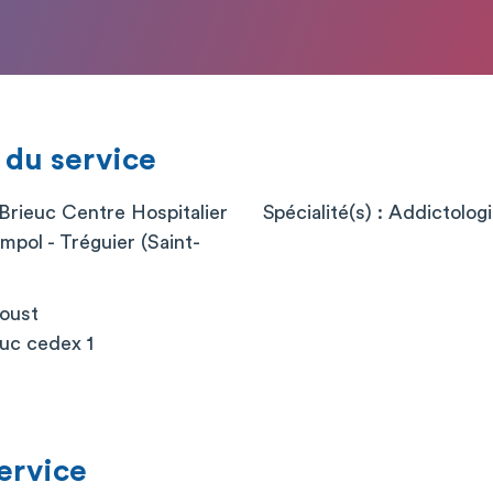
 du service
-Brieuc Centre Hospitalier
Spécialité(s) : Addictolog
impol - Tréguier (Saint-
roust
uc cedex 1
service