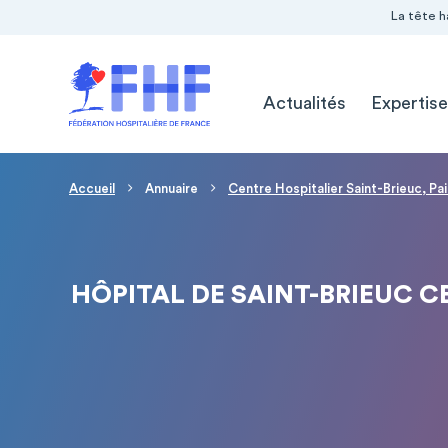
Navigation Pré-entête
Panneau de gestion des cookies
La tête h
Navigation principale
Actualités
Expertise
Fil d'Ariane
Accueil
Annuaire
Centre Hospitalier Saint-Brieuc, Pa
HÔPITAL DE SAINT-BRIEUC CE