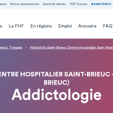
aute
Notre observatoire
Santé & vérités
FHF Cancer
#SANTEXPO
s
La FHF
En régions
Emploi
Annuaire
FAQ
impol, Tréguier
Hôpital de Saint-Brieuc Centre Hospitalier Saint-Brieu
NTRE HOSPITALIER SAINT-BRIEUC -
BRIEUC)
Addictologie