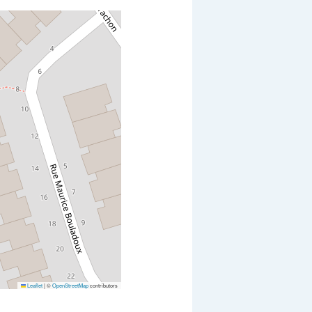
Leaflet
|
©
OpenStreetMap
contributors