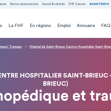
aute
Notre observatoire
Santé & vérités
FHF Cancer
#SANTEXPO
s
La FHF
En régions
Emploi
Annuaire
FAQ
impol, Tréguier
Hôpital de Saint-Brieuc Centre Hospitalier Saint-Brieu
NTRE HOSPITALIER SAINT-BRIEUC -
BRIEUC)
thopédique et tr