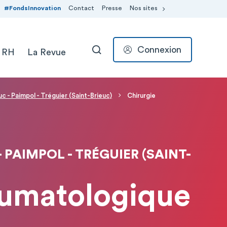
#FondsInnovation
Contact
Presse
Nos sites
Connexion
 RH
La Revue
RECHERCHER
c - Paimpol - Tréguier (Saint-Brieuc)
Chirurgie
 PAIMPOL - TRÉGUIER (SAINT-
aumatologique