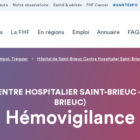
aute
Notre observatoire
Santé & vérités
FHF Cancer
#SANTEXPO
s
La FHF
En régions
Emploi
Annuaire
FAQ
impol, Tréguier
Hôpital de Saint-Brieuc Centre Hospitalier Saint-Brieu
NTRE HOSPITALIER SAINT-BRIEUC -
BRIEUC)
Hémovigilance