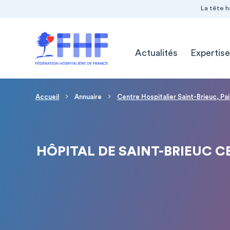
Navigation Pré-entête
Panneau de gestion des cookies
La tête h
Navigation principale
Actualités
Expertise
Fil d'Ariane
Accueil
Annuaire
Centre Hospitalier Saint-Brieuc, Pa
HÔPITAL DE SAINT-BRIEUC CE