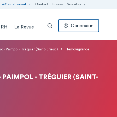
#FondsInnovation
Contact
Presse
Nos sites
Connexion
 RH
La Revue
RECHERCHER
c - Paimpol - Tréguier (Saint-Brieuc)
Hémovigilance
 PAIMPOL - TRÉGUIER (SAINT-