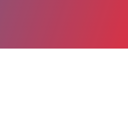
Partager
Imprimer
Informations du service
Hôpital de proximité de Paimpol
Centre Hospitalier Saint-Brieuc -
Paimpol - Tréguier (Paimpol)
36, Chemin de Kerpuns