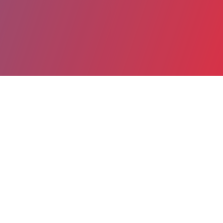
Partager
Imprimer
Informations du service
SSIAD D'ALISE-SAINTE-REINE
(ALISE-SAINTE-REINE)
1 Chemin des Bains
21150 ALISE-SAINTE-REINE
03 80 89 77 49