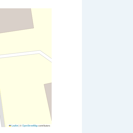
Leaflet
|
©
OpenStreetMap
contributors