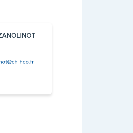
e ZANOLINOT
linot@ch-hco.fr