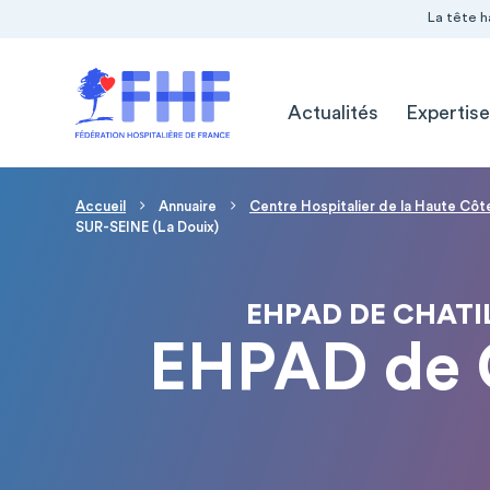
Navigation Pré-entête
Panneau de gestion des cookies
La tête h
Navigation principale
Actualités
Expertise
Fil d'Ariane
Accueil
Annuaire
Centre Hospitalier de la Haute Cô
SUR-SEINE (La Douix)
EHPAD DE CHATIL
EHPAD de 