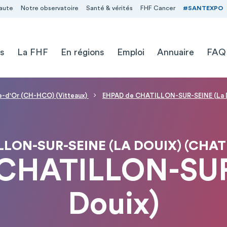
aute
Notre observatoire
Santé & vérités
FHF Cancer
#SANTEXPO
s
La FHF
En régions
Emploi
Annuaire
FAQ
te-d'Or (CH-HCO) (Vitteaux)
EHPAD de CHATILLON-SUR-SEINE (La D
LON-SUR-SEINE (LA DOUIX) (CHAT
CHATILLON-SUR
Douix)