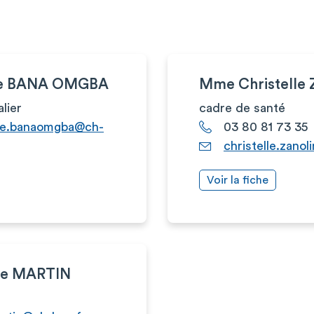
ne BANA OMGBA
Mme Christell
alier
cadre de santé
ne.banaomgba@ch-
03 80 81 73 35
christelle.zano
Voir la fiche
ne MARTIN