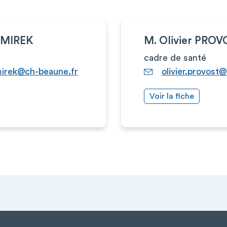
n MIREK
M. Olivier PRO
cadre de santé
mirek@ch-beaune.fr
olivier.provost
Voir la fiche