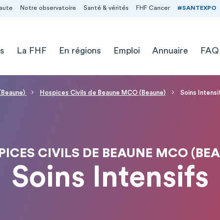
aute
Notre observatoire
Santé & vérités
FHF Cancer
#SANTEXPO
s
La FHF
En régions
Emploi
Annuaire
FAQ
 (Beaune)
Hospices Civils de Beaune MCO (Beaune)
Soins Intensi
ICES CIVILS DE BEAUNE MCO (BE
Soins Intensifs