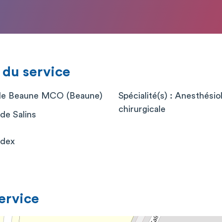
 du service
 de Beaune MCO (Beaune)
Spécialité(s) : Anesthési
chirurgicale
de Salins
edex
service