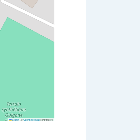
Leaflet
|
©
OpenStreetMap
contributors