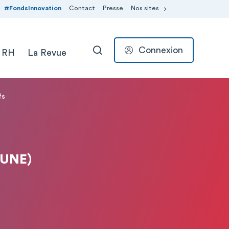
#FondsInnovation
Contact
Presse
Nos sites
Connexion
 RH
La Revue
RECHERCHER
fs
AUNE)