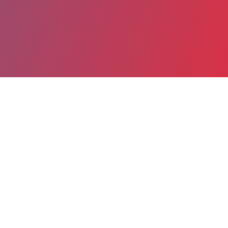
Partager
Imprimer
Informations du service
Hospices Civils de Beaune MCO
(Beaune)
Avenue Guigone de Salins
BP 40104
21200 Beaune cedex