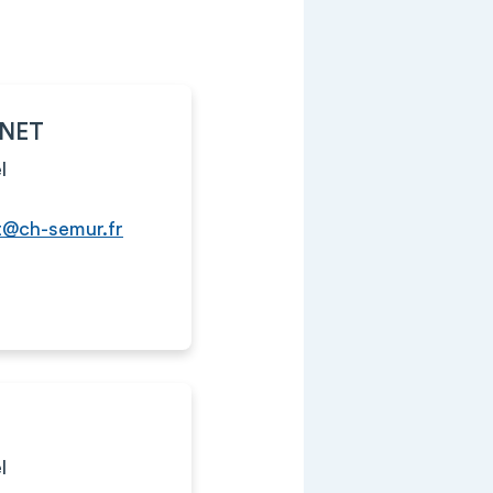
RNET
l
t@ch-semur.fr
l