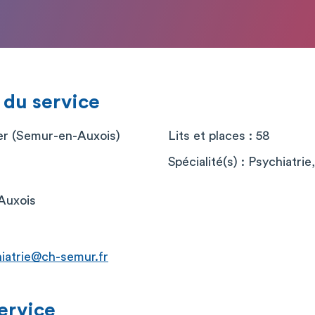
 du service
er (Semur-en-Auxois)
Lits et places : 58
Spécialité(s) : Psychiatri
r
Auxois
hiatrie@ch-semur.fr
service