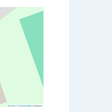
Leaflet
|
©
OpenStreetMap
contributors