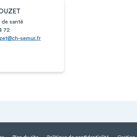
TOUZET
 de santé
4 72
uzet@ch-semur.fr