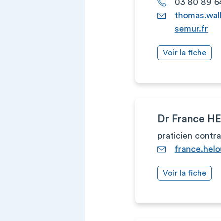
03 80 89 6
thomas.wal
semur.fr
Voir la fiche
Dr France H
praticien contr
france.hel
Voir la fiche