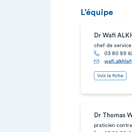
L’équipe
Dr Wafi AL
chef de service
03 80 89 6
wafi.alkhla
Voir la fiche
Dr Thomas
praticien contr