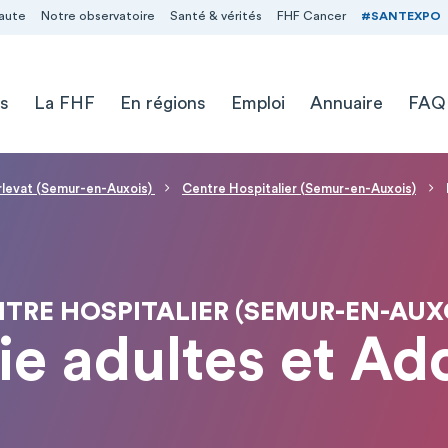
aute
Notre observatoire
Santé & vérités
FHF Cancer
#SANTEXPO
s
La FHF
En régions
Emploi
Annuaire
FAQ
levat (Semur-en-Auxois)
Centre Hospitalier (Semur-en-Auxois)
TRE HOSPITALIER (SEMUR-EN-AUX
ie adultes et Ad