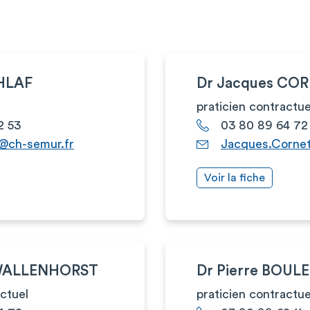
KHLAF
Dr Jacques CO
praticien contractue
2 53
03 80 89 64 72
f@ch-semur.fr
Jacques.Corne
Voir la fiche
 WALLENHORST
Dr Pierre BOULE
actuel
praticien contractue