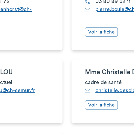
4 72
03 80 89 62 11
lenhorst@ch-
pierre.boule@c
Voir la fiche
ELOU
Mme Christelle
actuel
cadre de santé
ou@ch-semur.fr
christelle.desc
Voir la fiche