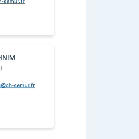
h-semur.fr
HNIM
l
m@ch-semur.fr