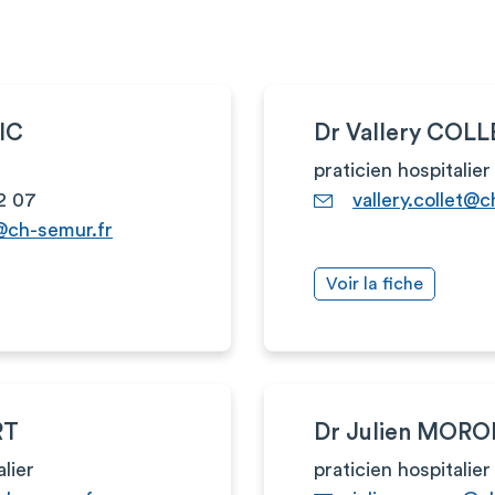
IC
Dr Vallery COLL
praticien hospitalier
2 07
vallery.collet@
@ch-semur.fr
Voir la fiche
RT
Dr Julien MOR
alier
praticien hospitalier