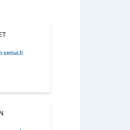
ET
ch-semur.fr
ON