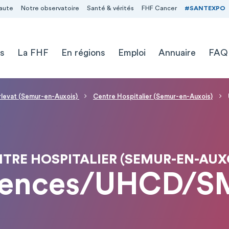
aute
Notre observatoire
Santé & vérités
FHF Cancer
#SANTEXPO
s
La FHF
En régions
Emploi
Annuaire
FAQ
levat (Semur-en-Auxois)
Centre Hospitalier (Semur-en-Auxois)
TRE HOSPITALIER (SEMUR-EN-AUX
gences/UHCD/S