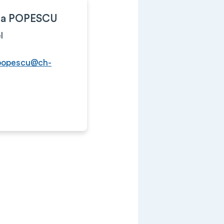
dra POPESCU
l
.popescu@ch-