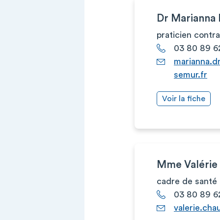
Dr Mariann
praticien contr
03 80 89 6
marianna.d
semur.fr
Voir la fiche
Mme Valéri
cadre de santé
03 80 89 6
valerie.ch