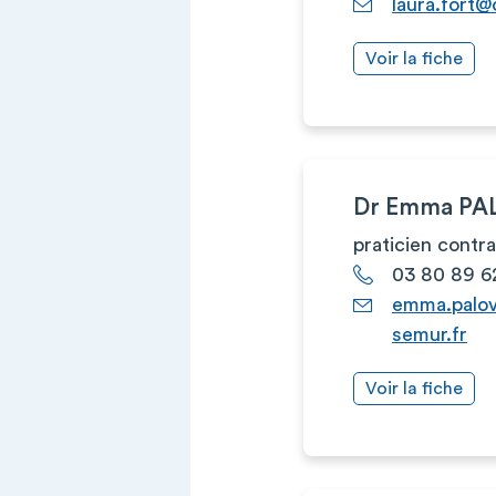
laura.fort@
Voir la fiche
Dr Emma P
praticien contr
03 80 89 6
emma.palo
semur.fr
Voir la fiche