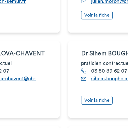
ch-semur.fr
julien.moron@c
Voir la fiche
ALOVA-CHAVENT
Dr Sihem BOUG
actuel
praticien contractue
2 07
03 80 89 62 07
va-chavent@ch-
sihem.boughni
Voir la fiche