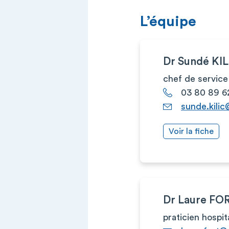
L’équipe
Dr Sundé KIL
chef de service
03 80 89 6
sunde.kilic
Voir la fiche
Dr Laure FO
praticien hospit