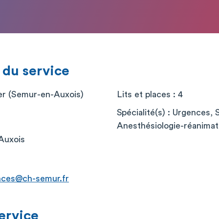
 du service
er (Semur-en-Auxois)
Lits et places : 4
Spécialité(s) : Urgence
r
Anesthésiologie-réanimati
Auxois
ences@ch-semur.fr
service