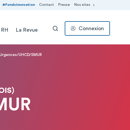
#FondsInnovation
Contact
Presse
Nos sites
Connexion
 RH
La Revue
RECHERCHER
Urgences/UHCD/SMUR
OIS)
MUR