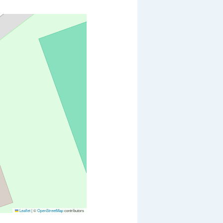
Leaflet
|
©
OpenStreetMap
contributors