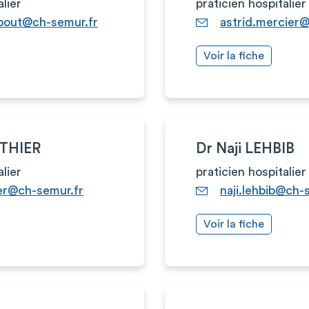
alier
praticien hospitalier
bout@ch-semur.fr
astrid.mercier
Voir la fiche
UTHIER
Dr Naji LEHBIB
alier
praticien hospitalier
ier@ch-semur.fr
naji.lehbib@ch-
Voir la fiche