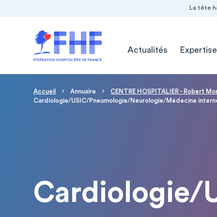
Navigation Pré-entête
Panneau de gestion des cookies
La tête h
Navigation principale
Actualités
Expertise
Fil d'Ariane
Accueil
Annuaire
CENTRE HOSPITALIER - Robert Mor
Cardiologie/USIC/Pneumologie/Neurologie/Médecine intern
Cardiologie