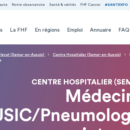
aute
Notre observatoire
Santé & vérités
FHF Cancer
#SANTEXPO
s
La FHF
En régions
Emploi
Annuaire
FAQ
levat (Semur-en-Auxois)
Centre Hospitalier (Semur-en-Auxois)
e
CENTRE HOSPITALIER (SE
Médecin
/USIC/Pneumolog