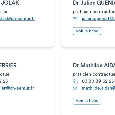
 JOLAK
Dr Julien GUEN
alier
praticien contractue
lak@ch-semur.fr
julien.gueniat@
Voir la fiche
ERRIER
Dr Mathilde AI
actuel
praticien contractue
2 25
03 80 89 62 25
rier@ch-semur.fr
mathilde.aidan
Voir la fiche