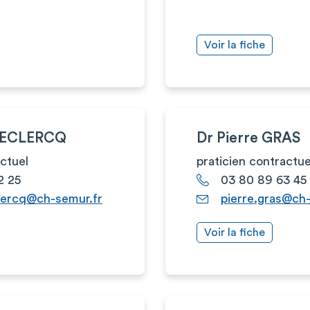
Voir la fiche
 LECLERCQ
Dr Pierre GRAS
actuel
praticien contractue
2 25
03 80 89 63 45
clercq@ch-semur.fr
pierre.gras@ch
Voir la fiche