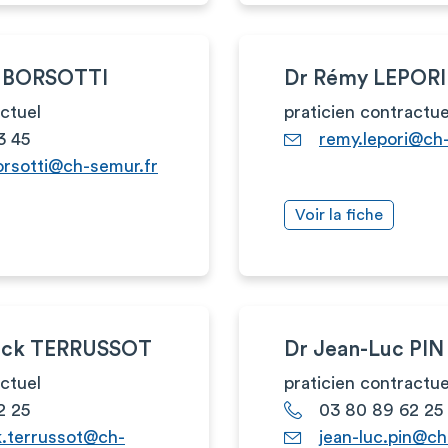
l BORSOTTI
Dr Rémy LEPORI
actuel
praticien contractue
3 45
remy.lepori@ch
orsotti@ch-semur.fr
Voir la fiche
rick TERRUSSOT
Dr Jean-Luc PIN
actuel
praticien contractue
2 25
03 80 89 62 25
k.terrussot@ch-
jean-luc.pin@ch