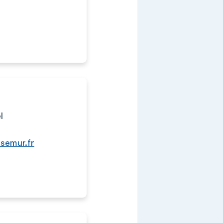
l
-semur.fr