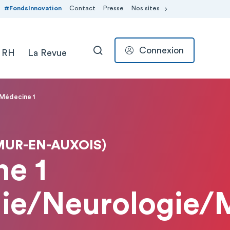
#FondsInnovation
Contact
Presse
Nos sites
Connexion
 RH
La Revue
RECHERCHER
Médecine 1
MUR-EN-AUXOIS)
e 1
ie/Neurologie/