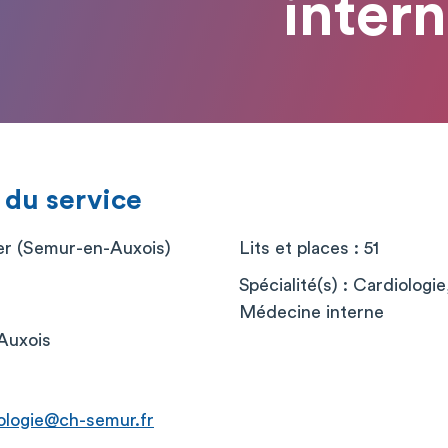
inter
 du service
er (Semur-en-Auxois)
Lits et places : 51
Spécialité(s) : Cardiologi
r
Médecine interne
Auxois
iologie@ch-semur.fr