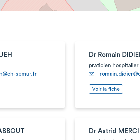
OUEH
Dr Romain DIDIE
praticien hospitalier
eh@ch-semur.fr
romain.didier@
Voir la fiche
HABBOUT
Dr Astrid MERC