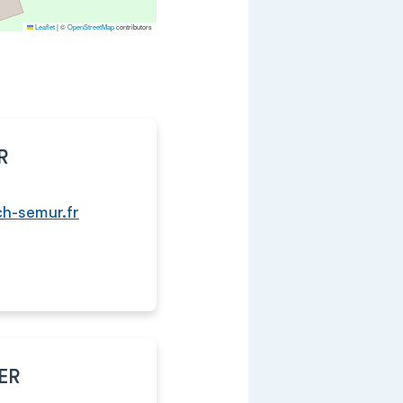
Leaflet
|
©
OpenStreetMap
contributors
R
ch-semur.fr
IER