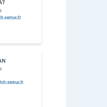
IAT
l
ch-semur.fr
DAN
l
@ch-semur.fr