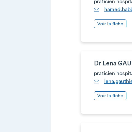
praticien hospit
hamed.hab
Voir la fiche
Dr Lena GA
praticien hospit
lena.gauth
Voir la fiche