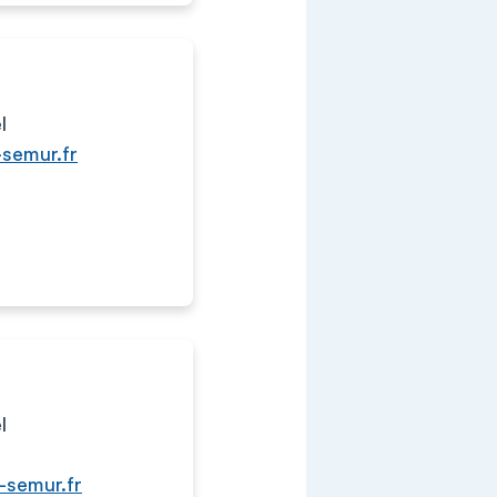
l
-semur.fr
l
-semur.fr