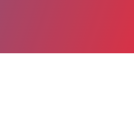
Partager
Imprimer
Informations du service
Médecine gériatrique et Soins de
suite Champmaillot (Dijon)
2, rue Jules Violle
BP 87909