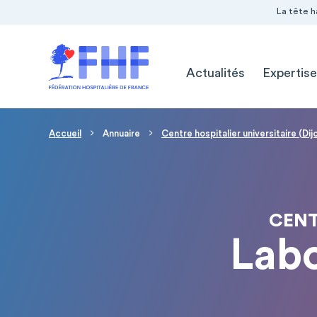
Navigation Pré-entête
Panneau de gestion des cookies
La tête h
Navigation principale
Actualités
Expertise
Fil d'Ariane
Accueil
Annuaire
Centre hospitalier universitaire (Dij
CENT
Labo