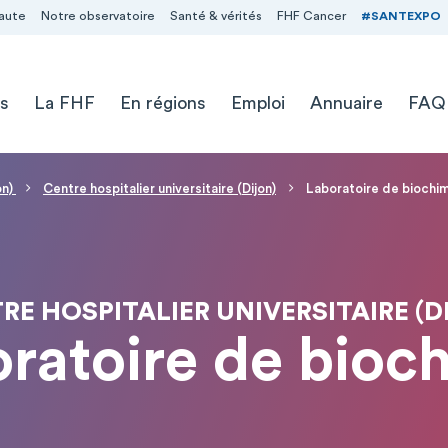
aute
Notre observatoire
Santé & vérités
FHF Cancer
#SANTEXPO
s
La FHF
En régions
Emploi
Annuaire
FAQ
on)
Centre hospitalier universitaire (Dijon)
Laboratoire de biochi
RE HOSPITALIER UNIVERSITAIRE (D
ratoire de bioc