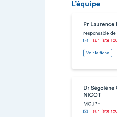
L’équipe
Pr Laurence
responsable de 
sur liste ro
Voir la fiche
Dr Ségolèn
NICOT
MCUPH
sur liste ro