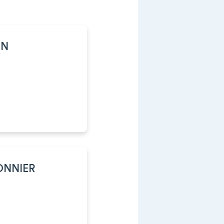
ON
ONNIER