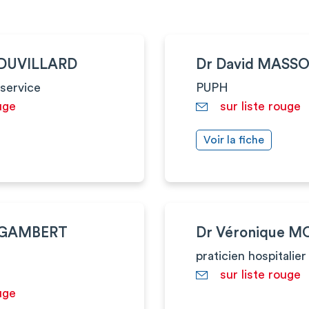
 DUVILLARD
Dr David MASS
service
PUPH
uge
sur liste rouge
Voir la fiche
e GAMBERT
Dr Véronique M
praticien hospitalier
sur liste rouge
uge