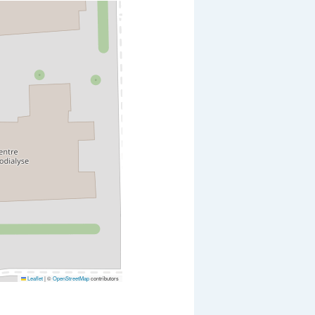
Leaflet
|
©
OpenStreetMap
contributors