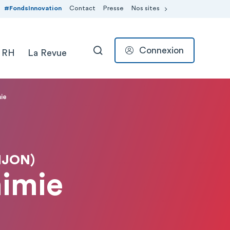
#FondsInnovation
Contact
Presse
Nos sites
Connexion
 RH
La Revue
RECHERCHER
mie
IJON)
himie