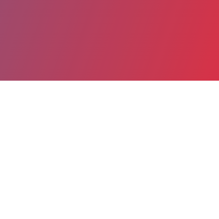
Partager
Imprimer
Informations du service
Centre Hospitalier Royan-Atlantique
(ROYAN)
20, avenue de Saint-Sordelin à Vaux-
s/-Mer
BP 70217