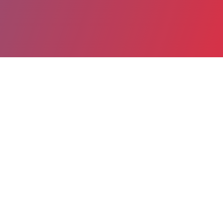
Partager
Imprimer
Informations du service
Centre Hospitalier Royan-Atlantique
(ROYAN)
20, avenue de Saint-Sordelin à Vaux-
s/-Mer
BP 70217
17205 ROYAN Cedex