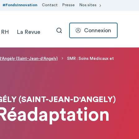
#FondsInnovation
Contact
Presse
Nos sites
Connexion
 RH
La Revue
RECHERCHER
d'Angély (Saint-Jean-d'Angely)
SMR : Soins Médicaux et
GÉLY (SAINT-JEAN-D'ANGELY)
Réadaptation