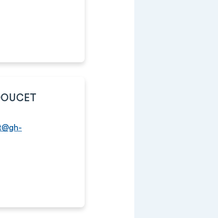
DOUCET
t@gh-