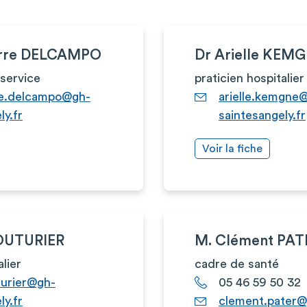
erre DELCAMPO
Dr Arielle KEM
service
praticien hospitalier
re.delcampo@gh-
arielle.kemgne
ly.fr
saintesangely.fr
Voir la fiche
COUTURIER
M. Clément PAT
alier
cadre de santé
turier@gh-
05 46 59 50 32
ly.fr
clement.pater@