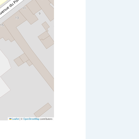
Leaflet
|
©
OpenStreetMap
contributors