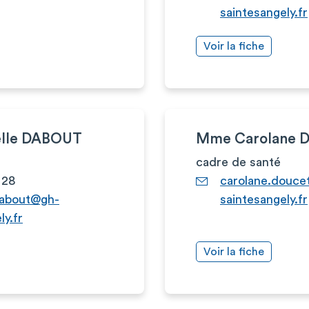
saintesangely.fr
Voir la fiche
lle DABOUT
Mme Carolane 
cadre de santé
 28
carolane.douce
dabout@gh-
saintesangely.fr
ly.fr
Voir la fiche