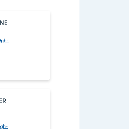
GNE
@gh-
ER
gh-