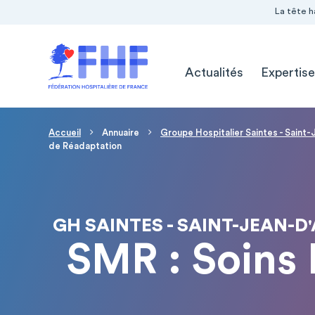
Navigation Pré-entête
Panneau de gestion des cookies
La tête h
Navigation principale
Actualités
Expertise
Fil d'Ariane
Accueil
Annuaire
Groupe Hospitalier Saintes - Saint
de Réadaptation
GH SAINTES - SAINT-JEAN-D
SMR : Soins