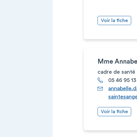
Voir la fiche
Mme Annabe
cadre de santé
05 46 95 13
annabelle.
saintesange
Voir la fiche