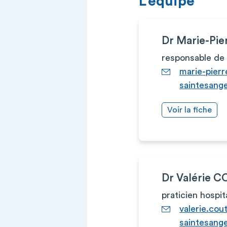
L’équipe
Dr Marie-Pi
responsable de 
marie-pier
saintesange
Voir la fiche
Dr Valérie 
praticien hospit
valerie.cou
saintesange