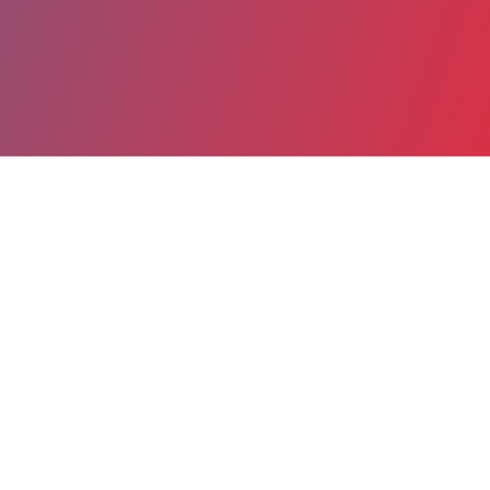
Partager
Imprimer
Informations du service
GROUPE HOSPITALIER DE LA
ROCHELLE-RE-AUNIS (La Rochelle)
rue du Docteur Schweitzer
BP 505
17019 La Rochelle cedex 01