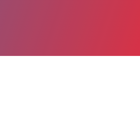
Partager
Imprimer
Informations du service
GROUPE HOSPITALIER DE LA
ROCHELLE-RE-AUNIS (La Rochelle)
rue du Docteur Schweitzer
BP 505