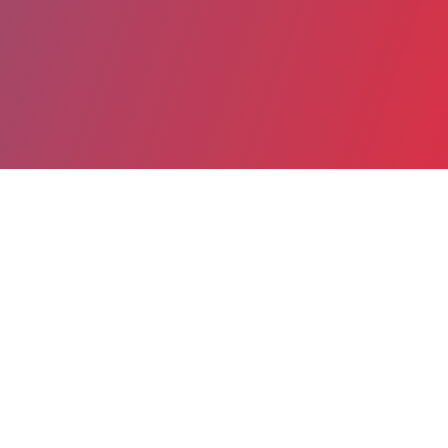
Partager
Imprimer
Informations du service
Centre hospitalier d'Angoulême
(ANGOULEME)
Rond-Point de Girac
CS 55015 Saint Michel