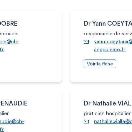
IDOBRE
Dr Yann COEYT
service
responsable de serv
obre@ch-
yann.coeytaux
fr
angouleme.fr
Voir la fiche
RENAUDIE
Dr Nathalie VIA
alier
praticien hospitalier
naudie@ch-
nathalie.vialle
fr