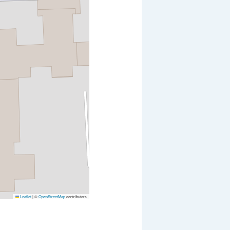
Leaflet
|
©
OpenStreetMap
contributors