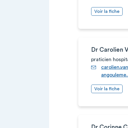
Voir la fiche
Dr Carolie
praticien hospit
carolien.v
angouleme.
Voir la fiche
Dr Corinne