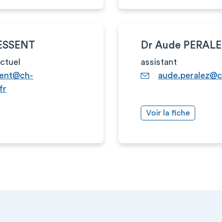
RESSENT
Dr Aude PERAL
actuel
assistant
sent@ch-
aude.peralez@c
fr
Voir la fiche