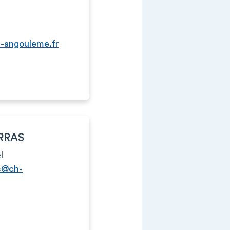
-angouleme.fr
ORRAS
l
as@ch-