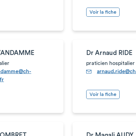
Voir la fiche
n VANDAMME
Dr Arnaud RIDE
alier
praticien hospitalier
andamme@ch-
arnaud.ride@ch
fr
Voir la fiche
 COMBRET
Dr Magali AUDY