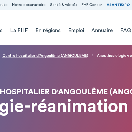
aute
Notre observatoire
Santé & vérités
FHF Cancer
#SANTEXPO
s
La FHF
En régions
Emploi
Annuaire
FAQ
Centre hospitalier d'Angoulême (ANGOULEME)
Anesthésiologie-ré
 HOSPITALIER D'ANGOULÊME (ANG
gie-réanimation 