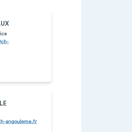
AUX
ice
@ch-
LLE
@ch-angouleme.fr