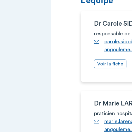
L’équipe
Dr Carole S
responsable de 
carole.sid
angouleme.
Voir la fiche
Dr Marie LA
praticien hospit
marie.lare
angouleme.