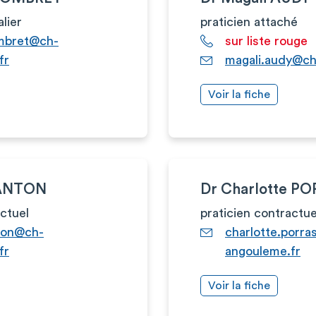
alier
praticien attaché
mbret@ch-
sur liste rouge
fr
magali.audy@ch
Voir la fiche
GANTON
Dr Charlotte P
actuel
praticien contractue
ton@ch-
charlotte.porr
fr
angouleme.fr
Voir la fiche