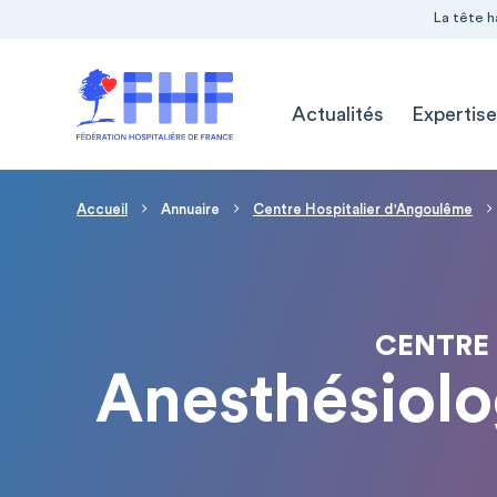
Navigation Pré-entête
Panneau de gestion des cookies
La tête h
Navigation principale
Actualités
Expertise
Fil d'Ariane
Accueil
Annuaire
Centre Hospitalier d'Angoulême
CENTRE
Anesthésiolo