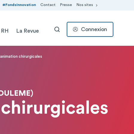
#FondsInnovation
Contact
Presse
Nos sites
Connexion
 RH
La Revue
RECHERCHER
animation chirurgicales
OULEME)
chirurgicales