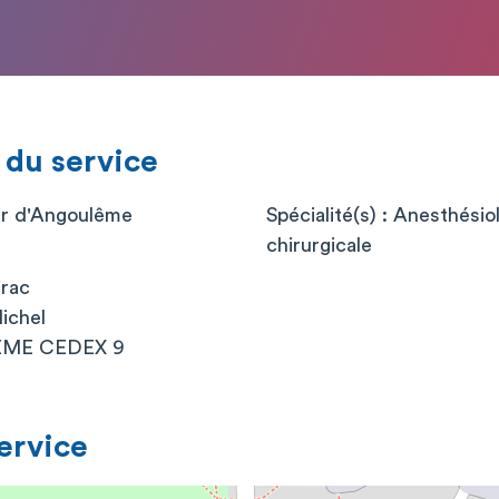
 du service
er d'Angoulême
Spécialité(s) : Anesthési
chirurgicale
irac
ichel
EME CEDEX 9
service