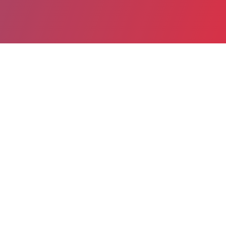
Partager
Imprimer
Informations du service
Centre hospitalier d'Angoulême
(ANGOULEME)
Rond-Point de Girac
CS 55015 Saint Michel
16959 ANGOULEME CEDEX 9
05 45 23 72 37
Spécialité(s) : Neurologie