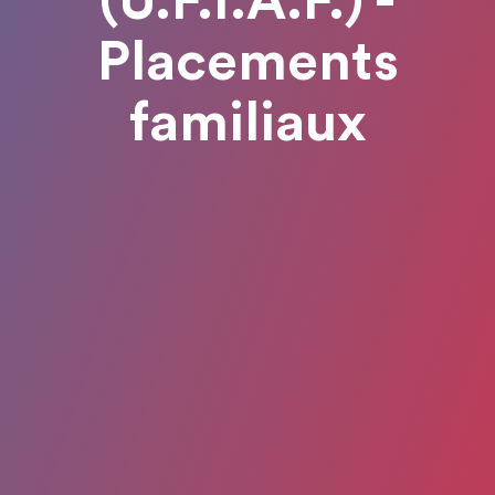
(U.F.I.A.F.) -
Placements
familiaux