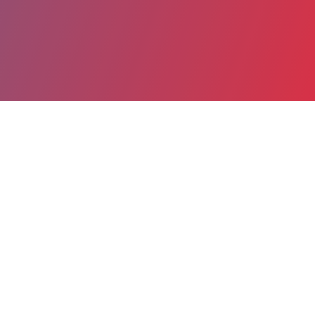
Partager
Imprimer
Informations du service
Centre hospitalier Camille Claudel
(La Couronne)
17 rue Camille Claudel
CS 90025
16400 La Couronne