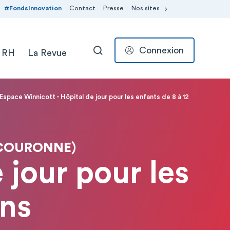
#FondsInnovation
Contact
Presse
Nos sites
Connexion
 RH
La Revue
RECHERCHER
Espace Winnicott - Hôpital de jour pour les enfants de 8 à 12
 COURONNE)
 jour pour les
ans