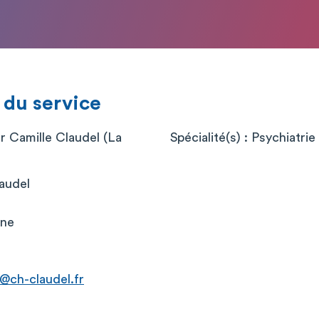
 du service
r Camille Claudel (La
Spécialité(s) : Psychiatrie 
laudel
nne
@ch-claudel.fr