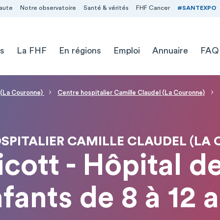
aute
Notre observatoire
Santé & vérités
FHF Cancer
#SANTEXPO
s
La FHF
En régions
Emploi
Annuaire
FAQ
l (La Couronne)
Centre hospitalier Camille Claudel (La Couronne)
SPITALIER CAMILLE CLAUDEL (LA
ott - Hôpital de
fants de 8 à 12 