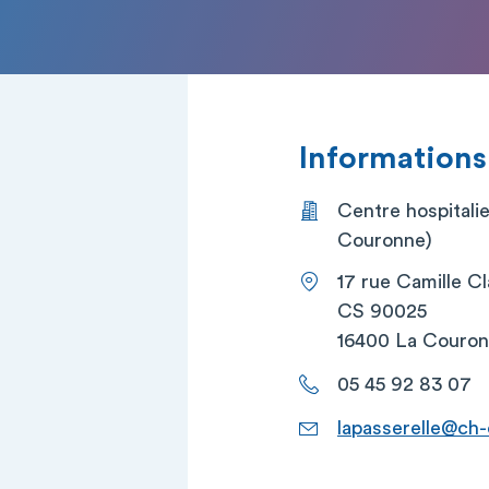
Informations
Centre hospitalie
Couronne)
17 rue Camille C
CS 90025
16400 La Couro
05 45 92 83 07
lapasserelle@ch-