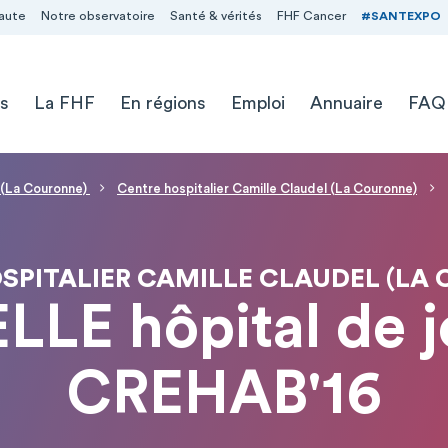
aute
Notre observatoire
Santé & vérités
FHF Cancer
#SANTEXPO
s
La FHF
En régions
Emploi
Annuaire
FAQ
l (La Couronne)
Centre hospitalier Camille Claudel (La Couronne)
SPITALIER CAMILLE CLAUDEL (LA
LE hôpital de jo
CREHAB'16