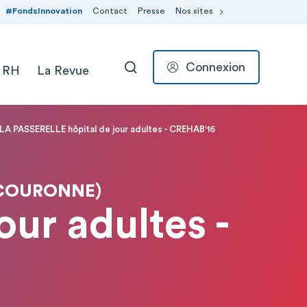
#FondsInnovation
Contact
Presse
Nos sites
Connexion
 RH
La Revue
RECHERCHER
LA PASSERELLE hôpital de jour adultes - CREHAB'16
 COURONNE)
ur adultes -