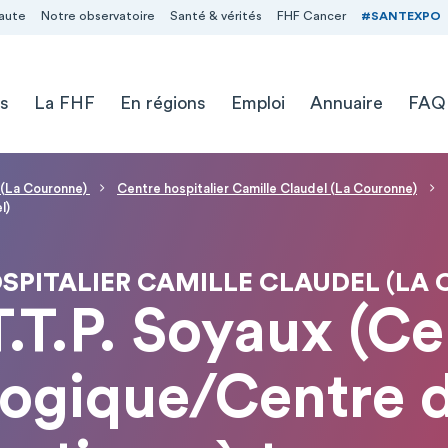
aute
Notre observatoire
Santé & vérités
FHF Cancer
#SANTEXPO
s
La FHF
En régions
Emploi
Annuaire
FAQ
l (La Couronne)
Centre hospitalier Camille Claudel (La Couronne)
l)
SPITALIER CAMILLE CLAUDEL (LA
.T.P. Soyaux (C
ogique/Centre d