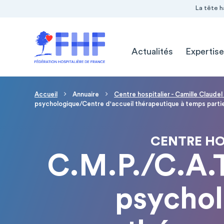
Navigation Pré-entête
Panneau de gestion des cookies
La tête h
Navigation principale
Actualités
Expertise
Fil d'Ariane
Accueil
Annuaire
Centre hospitalier - Camille Claude
psychologique/Centre d'accueil thérapeutique à temps partie
CENTRE HO
C.M.P./C.A.T
psychol