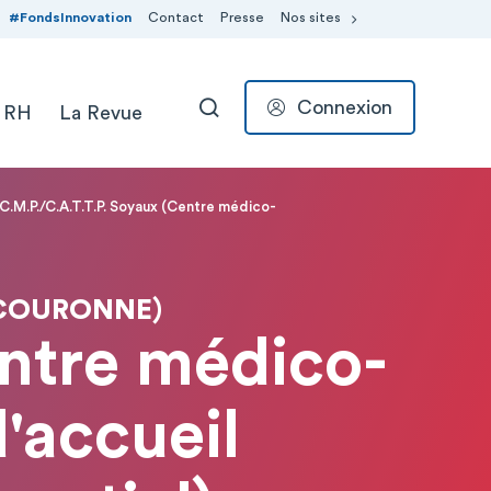
#FondsInnovation
Contact
Presse
Nos sites
Connexion
 RH
La Revue
RECHERCHER
C.M.P./C.A.T.T.P. Soyaux (Centre médico-
 COURONNE)
entre médico-
'accueil