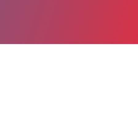
Partager
Imprimer
Informations du service
Centre hospitalier Camille Claudel
(La Couronne)
17 rue Camille Claudel
CS 90025
16400 La Couronne