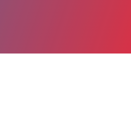
Partager
Imprimer
Informations du service
Centre hospitalier Camille Claudel
(La Couronne)
17 rue Camille Claudel
CS 90025