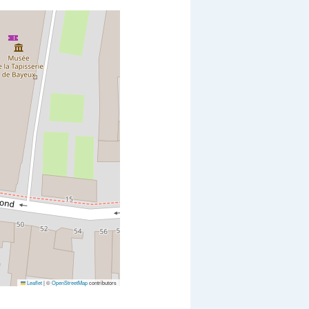
Leaflet
|
©
OpenStreetMap
contributors