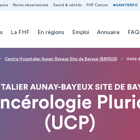
aute
Notre observatoire
Santé & vérités
FHF Cancer
#SANTEXPO
s
La FHF
En régions
Emploi
Annuaire
FAQ
Centre Hospitalier Aunay-Bayeux Site de Bayeux (BAYEUX)
Unité d
TALIER AUNAY-BAYEUX SITE DE BA
ncérologie Plurid
(UCP)