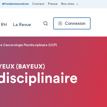
#FondsInnovation
Contact
Presse
Nos sites
Connexion
 RH
La Revue
RECHERCHER
e Cancérologie Pluridisciplinaire (UCP)
YEUX (BAYEUX)
isciplinaire