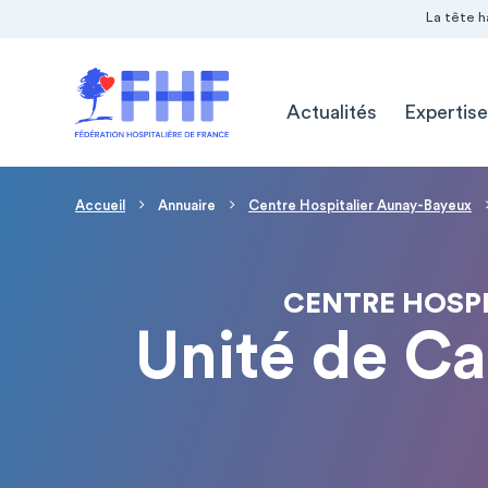
Navigation Pré-entête
Panneau de gestion des cookies
La tête h
Navigation principale
Actualités
Expertise
Fil d'Ariane
Accueil
Annuaire
Centre Hospitalier Aunay-Bayeux
CENTRE HOSPI
Unité de Ca