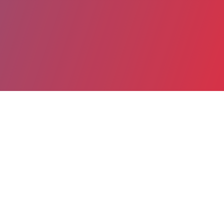
Partager
Imprimer
Informations du service
L'HOPITAL NORD OUEST TREVOUX
(Trévoux)
14 rue de l'hôpital
CS 70615