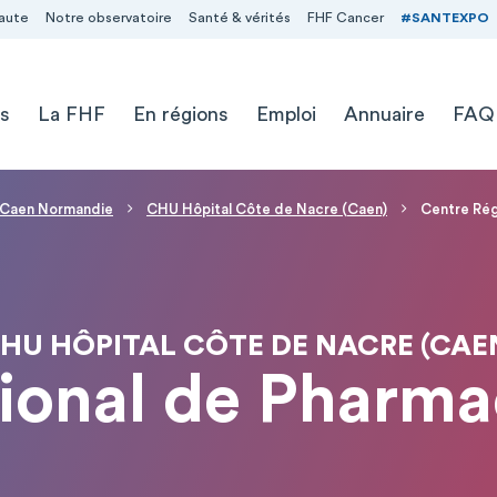
aute
Notre observatoire
Santé & vérités
FHF Cancer
#SANTEXPO
s
La FHF
En régions
Emploi
Annuaire
FAQ
e Caen Normandie
CHU Hôpital Côte de Nacre (Caen)
Centre Rég
HU HÔPITAL CÔTE DE NACRE (CAE
ional de Pharma