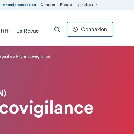
#FondsInnovation
Contact
Presse
Nos sites
Connexion
 RH
La Revue
RECHERCHER
ional de Pharmacovigilance
N)
covigilance