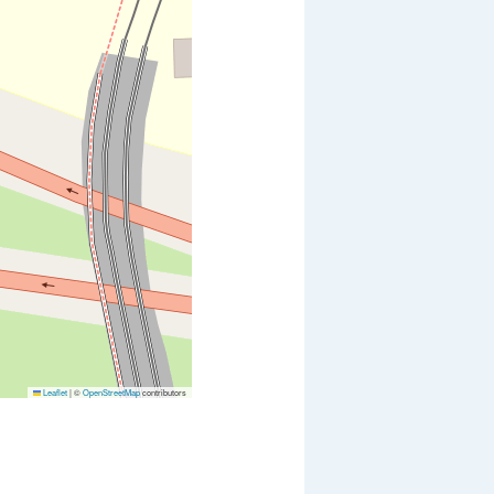
Leaflet
|
©
OpenStreetMap
contributors