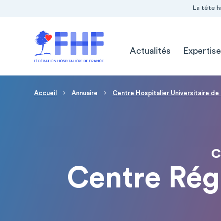
Navigation Pré-entête
Panneau de gestion des cookies
La tête h
Navigation principale
Actualités
Expertise
Fil d'Ariane
Accueil
Annuaire
Centre Hospitalier Universitaire d
C
Centre Rég