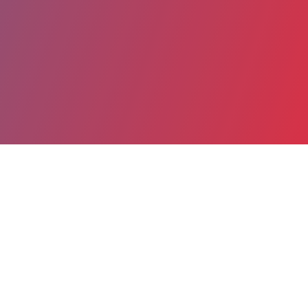
Partager
Imprimer
Informations du service
Hôpital du pays Salonais (Salon-de-
Provence)
207, avenue Julien Fabre