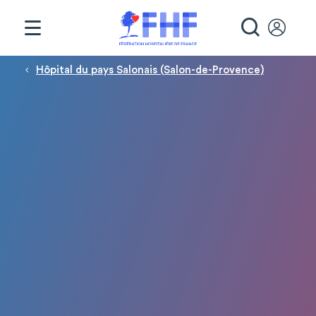
Panneau de gestion des cookies
RECHE
Fil d'Ariane
Hôpital du pays Salonais (Salon-de-Provence)