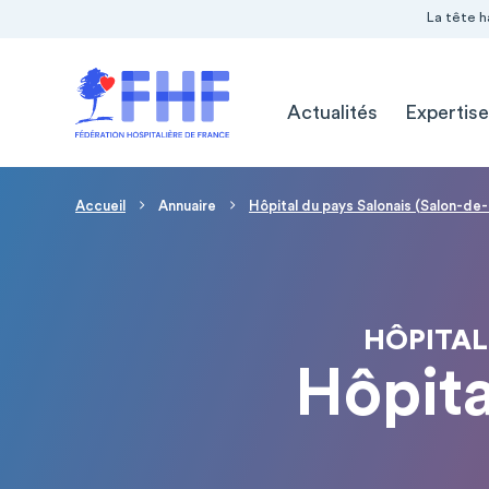
Navigation Pré-entête
Panneau de gestion des cookies
La tête h
Navigation principale
Actualités
Expertise
Fil d'Ariane
Accueil
Annuaire
Hôpital du pays Salonais (Salon-d
HÔPITAL
Hôpit