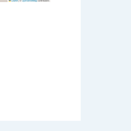
Leaflet
|
©
OpenStreetMap
contributors