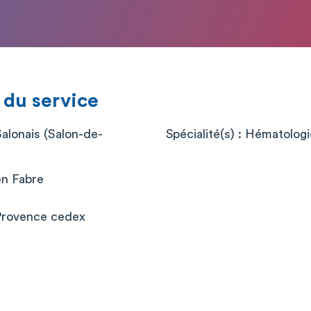
 du service
Salonais (Salon-de-
Spécialité(s) : Hématolog
en Fabre
Provence cedex