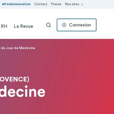
#FondsInnovation
Contact
Presse
Nos sites
Connexion
 RH
La Revue
RECHERCHER
l de Jour de Médecine
ROVENCE)
decine