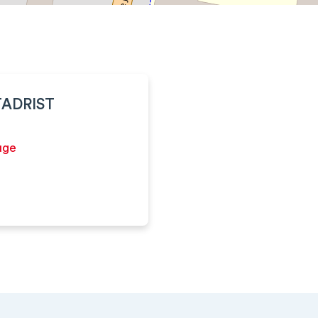
 TADRIST
uge