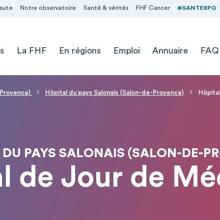
aute
Notre observatoire
Santé & vérités
FHF Cancer
#SANTEXPO
s
La FHF
En régions
Emploi
Annuaire
FAQ
e-Provence)
Hôpital du pays Salonais (Salon-de-Provence)
Hôpita
 DU PAYS SALONAIS (SALON-DE-P
al de Jour de Mé