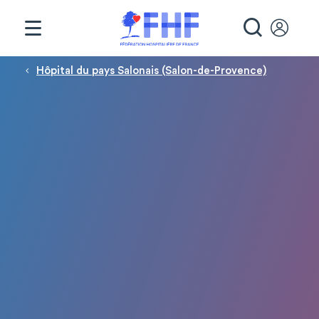
Panneau de gestion des cookies
RECHE
Fil d'Ariane
Hôpital du pays Salonais (Salon-de-Provence)