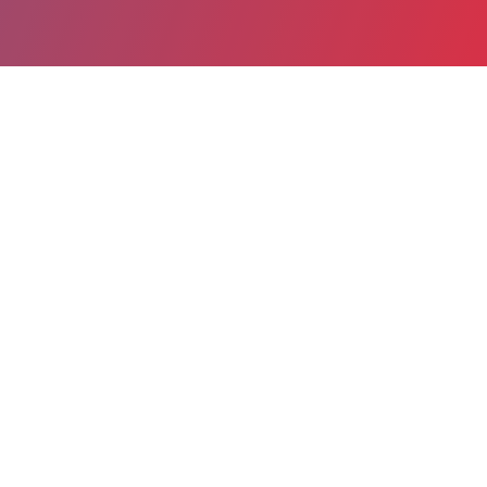
Partager
Imprimer
Informations du service
Hôpital du pays Salonais (Salon-de-
Provence)
207, avenue Julien Fabre
BP 321
13658 Salon-de-Provence cedex
04 90 44 94 21
04 90 44 91 05