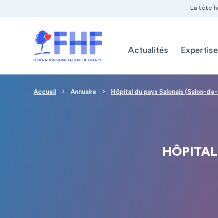
Navigation Pré-entête
Panneau de gestion des cookies
La tête h
Navigation principale
Actualités
Expertise
Fil d'Ariane
Accueil
Annuaire
Hôpital du pays Salonais (Salon-d
HÔPITAL