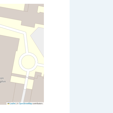
Leaflet
|
©
OpenStreetMap
contributors