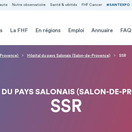
aute
Notre observatoire
Santé & vérités
FHF Cancer
#SANTEXPO
s
La FHF
En régions
Emploi
Annuaire
FAQ
e-Provence)
Hôpital du pays Salonais (Salon-de-Provence)
SSR
 DU PAYS SALONAIS (SALON-DE-P
SSR