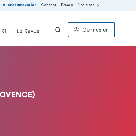
#FondsInnovation
Contact
Presse
Nos sites
Connexion
 RH
La Revue
RECHERCHER
ROVENCE)