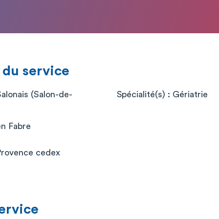
 du service
Salonais (Salon-de-
Spécialité(s) : Gériatrie
en Fabre
Provence cedex
service