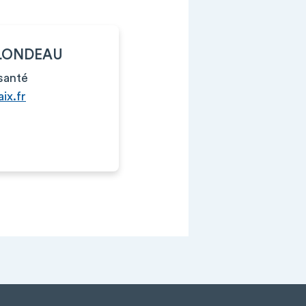
BLONDEAU
santé
ix.fr