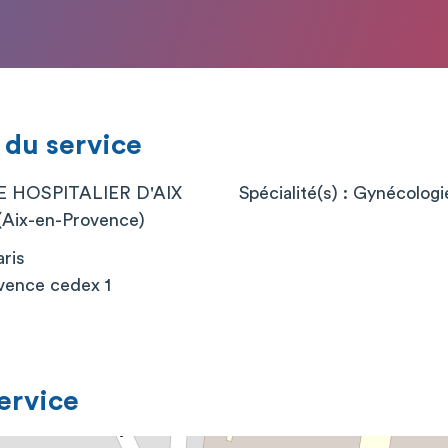
 du service
E HOSPITALIER D'AIX
Spécialité(s) : Gynécolog
ix-en-Provence)
ris
vence cedex 1
service