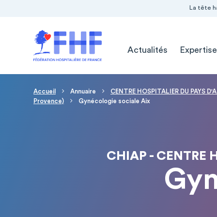
Navigation Pré-entête
Panneau de gestion des cookies
La tête h
Navigation principale
Actualités
Expertise
Fil d'Ariane
Accueil
Annuaire
CENTRE HOSPITALIER DU PAYS D'A
Provence)
Gynécologie sociale Aix
CHIAP - CENTRE 
Gyn