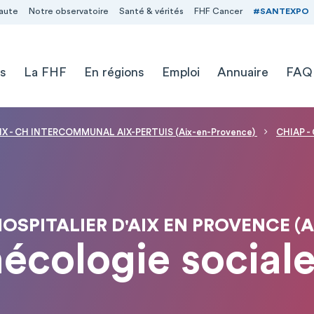
aute
Notre observatoire
Santé & vérités
FHF Cancer
#SANTEXPO
s
La FHF
En régions
Emploi
Annuaire
FAQ
IX - CH INTERCOMMUNAL AIX-PERTUIS (Aix-en-Provence)
CHIAP -
HOSPITALIER D'AIX EN PROVENCE (
écologie sociale