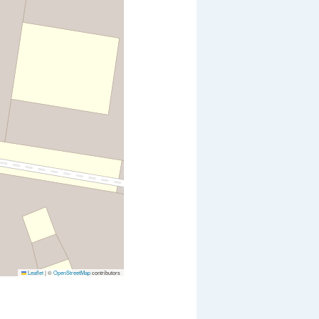
Leaflet
|
©
OpenStreetMap
contributors