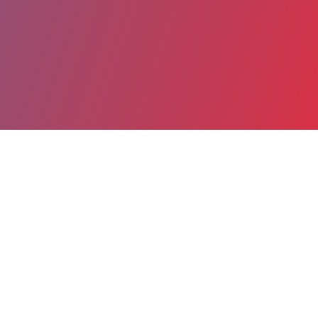
Partager
Imprimer
Informations du service
Etablissement Public de Santé
Mentale de La Réunion (EPSMR)
(SAINT-PAUL)
42, chemin du Grand Pourpier