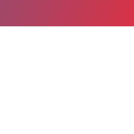
Partager
Imprimer
Informations du service
Centre hospitalier Felix Guyon (Saint-
Denis)
Bellepierre
97405 Saint-Denis cedex
02 62 90 54 00
parc.fguyon@chr-reunion.fr