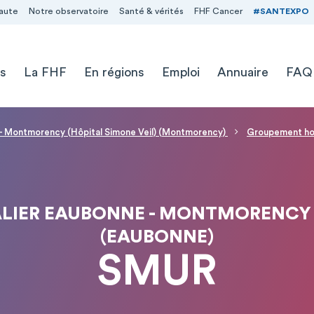
aute
Notre observatoire
Santé & vérités
FHF Cancer
#SANTEXPO
s
La FHF
En régions
Emploi
Annuaire
FAQ
 - Montmorency (Hôpital Simone Veil) (Montmorency)
Groupement hos
IER EAUBONNE - MONTMORENCY -
(EAUBONNE)
SMUR