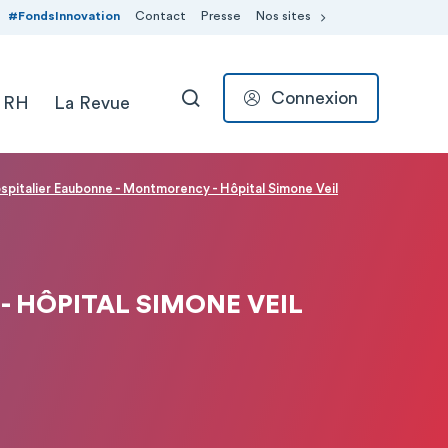
#FondsInnovation
Contact
Presse
Nos sites
Connexion
 RH
La Revue
RECHERCHER
pitalier Eaubonne - Montmorency - Hôpital Simone Veil
 HÔPITAL SIMONE VEIL