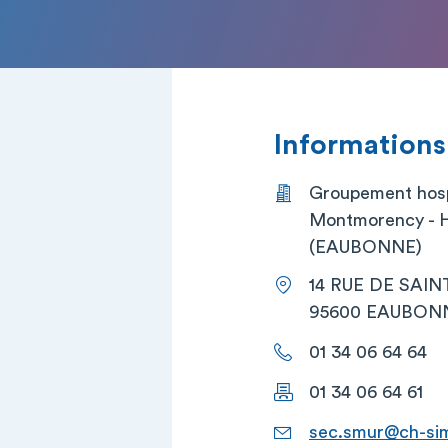
Informations
Groupement hosp
Montmorency - H
(EAUBONNE)
14 RUE DE SAIN
95600 EAUBON
01 34 06 64 64
01 34 06 64 61
sec.smur@ch-sim