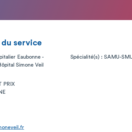
 du service
italier Eaubonne -
Spécialité(s) : SAMU-SM
ôpital Simone Veil
T PRIX
NE
oneveil.fr