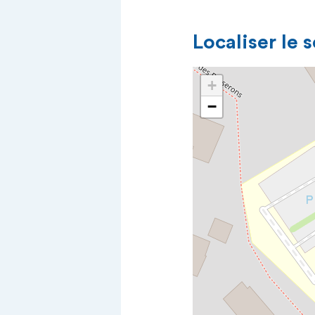
Localiser le 
+
−