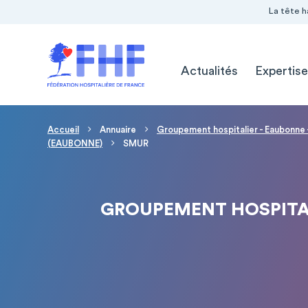
Navigation Pré-entête
Panneau de gestion des cookies
La tête h
Navigation principale
Actualités
Expertise
Fil d'Ariane
Accueil
Annuaire
Groupement hospitalier - Eaubonne
(EAUBONNE)
SMUR
GROUPEMENT HOSPITAL