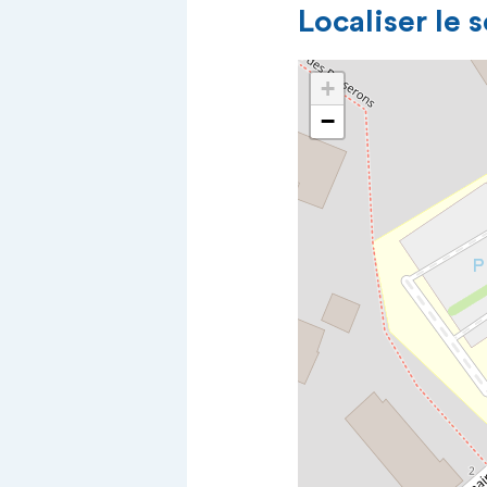
Localiser le 
+
−