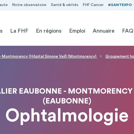
aute
Notre observatoire
Santé & vérités
FHF Cancer
#SANTEXPO
s
La FHF
En régions
Emploi
Annuaire
FAQ
 - Montmorency (Hôpital Simone Veil) (Montmorency)
Groupement hos
IER EAUBONNE - MONTMORENCY -
(EAUBONNE)
Ophtalmologie