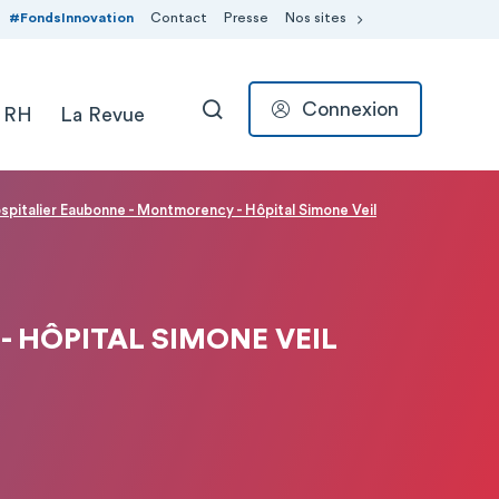
#FondsInnovation
Contact
Presse
Nos sites
Connexion
 RH
La Revue
RECHERCHER
pitalier Eaubonne - Montmorency - Hôpital Simone Veil
 HÔPITAL SIMONE VEIL