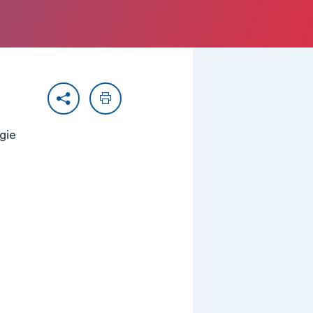
Partager
Imprimer
gie