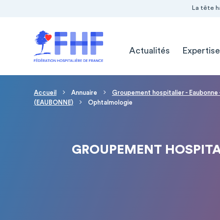
Navigation Pré-entête
Panneau de gestion des cookies
La tête h
Navigation principale
Actualités
Expertise
Fil d'Ariane
Accueil
Annuaire
Groupement hospitalier - Eaubonne
(EAUBONNE)
Ophtalmologie
GROUPEMENT HOSPITAL