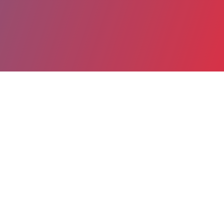
Partager
Imprimer
Informations du service
Groupement hospitalier Eaubonne -
Montmorency - Hôpital Simone Veil
(EAUBONNE)
14 RUE DE SAINT PRIX
95600 EAUBONNE