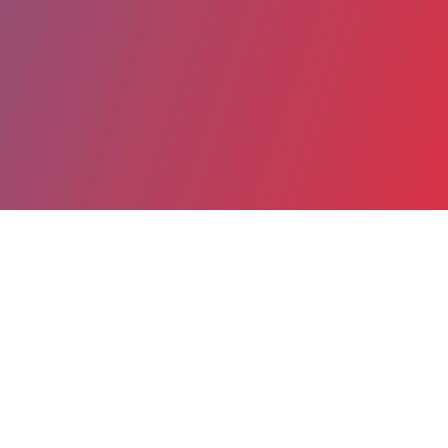
Partager
Imprimer
Informations du service
Groupement hospitalier Eaubonne -
Montmorency - Hôpital Simone Veil
(EAUBONNE)