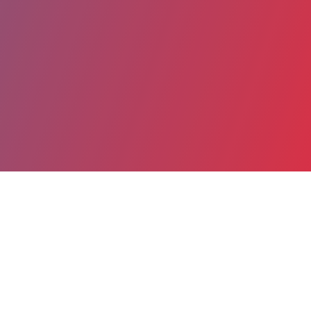
Partager
Imprimer
Informations du service
Groupement hospitalier Eaubonne -
Montmorency - Hôpital Simone Veil