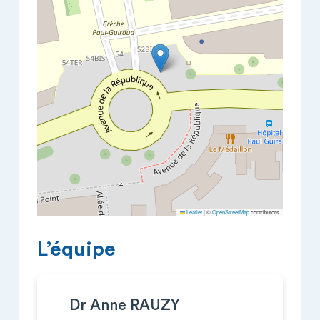
Leaflet
|
©
OpenStreetMap
contributors
L’équipe
Dr Anne RAUZY