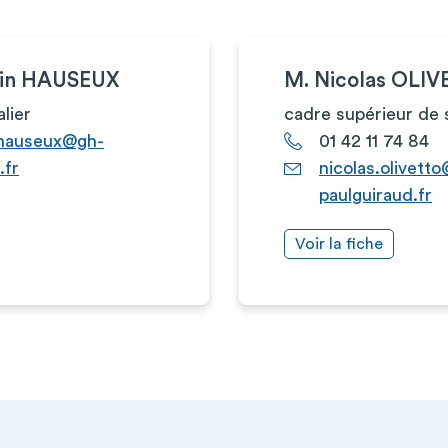
lain HAUSEUX
M. Nicolas OLI
alier
cadre supérieur de 
n.hauseux@gh-
01 42 11 74 84
.fr
nicolas.olivett
paulguiraud.fr
Voir la fiche