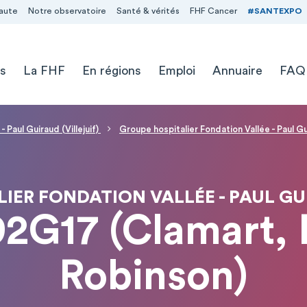
aute
Notre observatoire
Santé & vérités
FHF Cancer
#SANTEXPO
s
La FHF
En régions
Emploi
Annuaire
FAQ
 Paul Guiraud (Villejuif)
Groupe hospitalier Fondation Vallée - Paul G
IER FONDATION VALLÉE - PAUL G
2G17 (Clamart, 
Robinson)