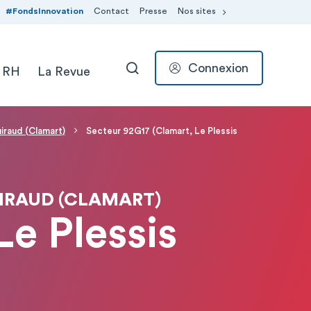
#FondsInnovation
Contact
Presse
Nos sites
Connexion
 RH
La Revue
RECHERCHER
uiraud (Clamart)
Secteur 92G17 (Clamart, Le Plessis
UIRAUD (CLAMART)
Le Plessis