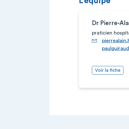
L’équipe
Dr Pierre-A
praticien hospit
pierrealai
paulguiraud
Voir la fiche