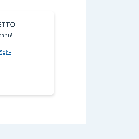
VETTO
santé
o@gh-