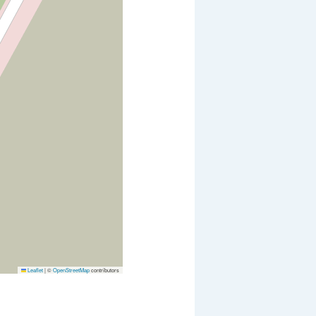
Leaflet
|
©
OpenStreetMap
contributors