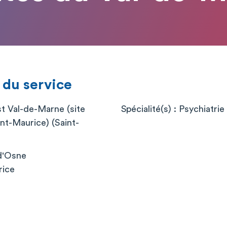
 du service
st Val-de-Marne (site
Spécialité(s) : Psychiatrie
int-Maurice) (Saint-
 d'Osne
rice