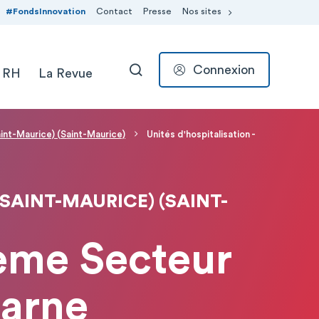
#FondsInnovation
Contact
Presse
Nos sites
Connexion
 RH
La Revue
RECHERCHER
aint-Maurice) (Saint-Maurice)
Unités d'hospitalisation -
 SAINT-MAURICE) (SAINT-
6ème Secteur
Marne