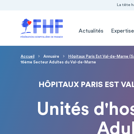
Navigation Pré-entête
Panneau de gestion des cookies
La tête h
Navigation principale
Actualités
Expertise
Fil d'Ariane
Accueil
Annuaire
Hôpitaux Paris Est Val-de-Marne (S
16ème Secteur Adultes du Val-de-Marne
HÔPITAUX PARIS EST VAL
Unités d'ho
Adul