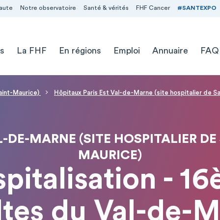
aute
Notre observatoire
Santé & vérités
FHF Cancer
#SANTEXPO
s
La FHF
En régions
Emploi
Annuaire
FAQ
aint-Maurice)
Hôpitaux Paris Est Val-de-Marne (site hospitalier de S
-DE-MARNE (SITE HOSPITALIER DE
MAURICE)
spitalisation - 1
tes du Val-de-