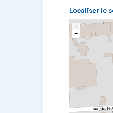
Localiser le 
+
−