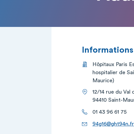
Informations
Hôpitaux Paris E
hospitalier de Sa
Maurice)
12/14 rue du Val
94410 Saint-Mau
01 43 96 61 75
94g16@ght94n.fr