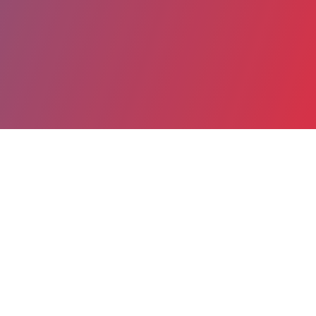
Partager
Imprimer
Informations du service
Hôpitaux Paris Est Val-de-Marne (site
hospitalier de Saint-Maurice) (Saint-
Maurice)
12/14 rue du Val d'Osne